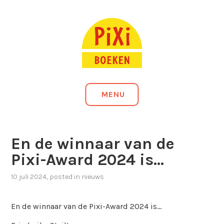
Naar
KLEINE BOEKJES, GROTE PRET!
de
inhoud
springen
PIXI-BOEKEN
MENU
En de winnaar van de
Pixi-Award 2024 is…
10 juli 2024
, posted in
nieuws
En de winnaar van de Pixi-Award 2024 is…