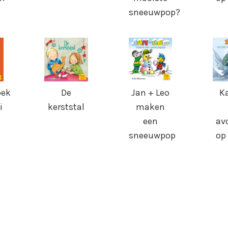
sneeuwpop?
oek
De
Jan + Leo
K
i
kerststal
maken
een
av
sneeuwpop
op 