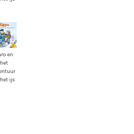
aro en
het
ontuur
het ijs