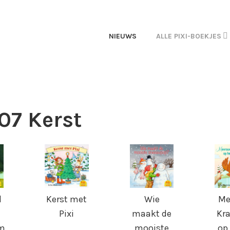
OEKEN
NIEUWS
ALLE PIXI-BOEKJES
 07 Kerst
l
Kerst met
Wie
Me
Pixi
maakt de
Kr
m
mooiste
op 