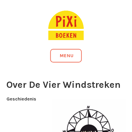
Naar
KLEINE BOEKJES, GROTE PRET!
de
inhoud
springen
PIXI-BOEKEN
MENU
Over De Vier Windstreken
Geschiedenis